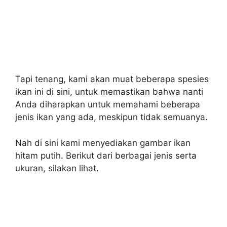
Tapi tenang, kami akan muat beberapa spesies
ikan ini di sini, untuk memastikan bahwa nanti
Anda diharapkan untuk memahami beberapa
jenis ikan yang ada, meskipun tidak semuanya.
Nah di sini kami menyediakan gambar ikan
hitam putih. Berikut dari berbagai jenis serta
ukuran, silakan lihat.