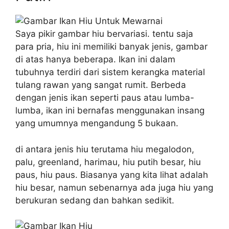
Saya pikir gambar hiu bervariasi. tentu saja
para pria, hiu ini memiliki banyak jenis, gambar
di atas hanya beberapa. Ikan ini dalam
tubuhnya terdiri dari sistem kerangka material
tulang rawan yang sangat rumit. Berbeda
dengan jenis ikan seperti paus atau lumba-
lumba, ikan ini bernafas menggunakan insang
yang umumnya mengandung 5 bukaan.
di antara jenis hiu terutama hiu megalodon,
palu, greenland, harimau, hiu putih besar, hiu
paus, hiu paus. Biasanya yang kita lihat adalah
hiu besar, namun sebenarnya ada juga hiu yang
berukuran sedang dan bahkan sedikit.