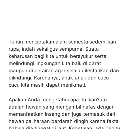
Tuhan menciptakan alam semesta sedemikian
rupa, indah sekaligus sempurna. Suatu
keharusan bagi kita untuk bersyukur serta
melindungi lingkungan kita baik di darat
maupun di perairan agar selalu dilestarikan dan
dilindungi. Karenanya, anak-anak dan cucu-
cucu kita masih dapat menikmati.
Apakah Anda mengetahui apa itu ikan? itu
adalah hewan yang mengambil nafas dengan
memanfaatkan insang dan juga termasuk dari
hewan peliharaan berdarah dingin karena fakta
bahwa dia tinggal di laut. Kebetulan, ada begitu