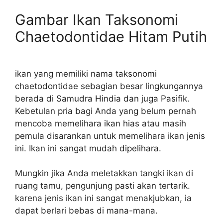
Gambar Ikan Taksonomi
Chaetodontidae Hitam Putih
ikan yang memiliki nama taksonomi
chaetodontidae sebagian besar lingkungannya
berada di Samudra Hindia dan juga Pasifik.
Kebetulan pria bagi Anda yang belum pernah
mencoba memelihara ikan hias atau masih
pemula disarankan untuk memelihara ikan jenis
ini. Ikan ini sangat mudah dipelihara.
Mungkin jika Anda meletakkan tangki ikan di
ruang tamu, pengunjung pasti akan tertarik.
karena jenis ikan ini sangat menakjubkan, ia
dapat berlari bebas di mana-mana.