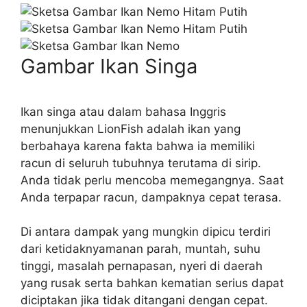
Gambar Ikan Singa
Ikan singa atau dalam bahasa Inggris
menunjukkan LionFish adalah ikan yang
berbahaya karena fakta bahwa ia memiliki
racun di seluruh tubuhnya terutama di sirip.
Anda tidak perlu mencoba memegangnya. Saat
Anda terpapar racun, dampaknya cepat terasa.
Di antara dampak yang mungkin dipicu terdiri
dari ketidaknyamanan parah, muntah, suhu
tinggi, masalah pernapasan, nyeri di daerah
yang rusak serta bahkan kematian serius dapat
diciptakan jika tidak ditangani dengan cepat.