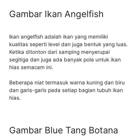
Gambar Ikan Angelfish
Ikan angelfish adalah ikan yang memiliki
kualitas seperti level dan juga bentuk yang luas.
Ketika ditonton dari samping menyerupai
segitiga dan juga ada banyak pola untuk ikan
hias semacam ini.
Beberapa niat termasuk warna kuning dan biru
dan garis-garis pada setiap bagian tubuh ikan
hias.
Gambar Blue Tang Botana