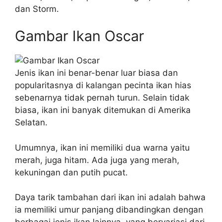
dan Storm.
Gambar Ikan Oscar
Jenis ikan ini benar-benar luar biasa dan
popularitasnya di kalangan pecinta ikan hias
sebenarnya tidak pernah turun. Selain tidak
biasa, ikan ini banyak ditemukan di Amerika
Selatan.
Umumnya, ikan ini memiliki dua warna yaitu
merah, juga hitam. Ada juga yang merah,
kekuningan dan putih pucat.
Daya tarik tambahan dari ikan ini adalah bahwa
ia memiliki umur panjang dibandingkan dengan