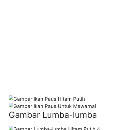
Gambar Lumba-lumba