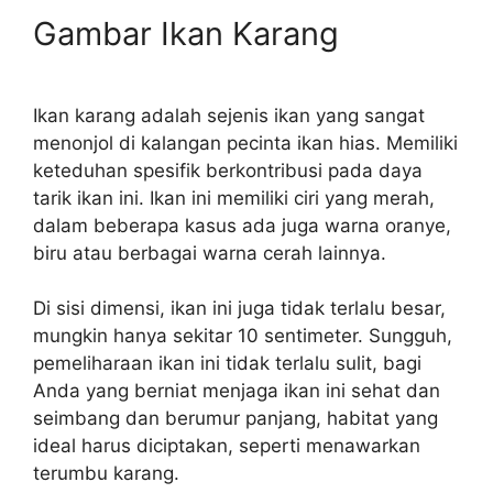
Gambar Ikan Karang
Ikan karang adalah sejenis ikan yang sangat
menonjol di kalangan pecinta ikan hias. Memiliki
keteduhan spesifik berkontribusi pada daya
tarik ikan ini. Ikan ini memiliki ciri yang merah,
dalam beberapa kasus ada juga warna oranye,
biru atau berbagai warna cerah lainnya.
Di sisi dimensi, ikan ini juga tidak terlalu besar,
mungkin hanya sekitar 10 sentimeter. Sungguh,
pemeliharaan ikan ini tidak terlalu sulit, bagi
Anda yang berniat menjaga ikan ini sehat dan
seimbang dan berumur panjang, habitat yang
ideal harus diciptakan, seperti menawarkan
terumbu karang.