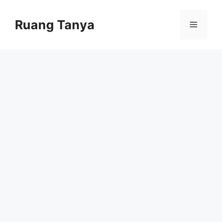
Skip
to
Ruang Tanya
Menu
content