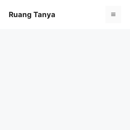
Skip
to
Ruang Tanya
Menu
content