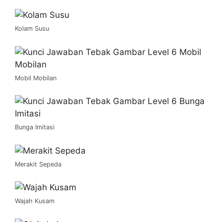
Kolam Susu
Mobil Mobilan
Bunga Imitasi
Merakit Sepeda
Wajah Kusam