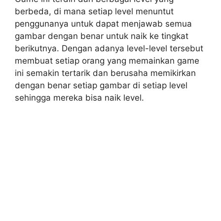
berbeda, di mana setiap level menuntut
penggunanya untuk dapat menjawab semua
gambar dengan benar untuk naik ke tingkat
berikutnya. Dengan adanya level-level tersebut
membuat setiap orang yang memainkan game
ini semakin tertarik dan berusaha memikirkan
dengan benar setiap gambar di setiap level
sehingga mereka bisa naik level.