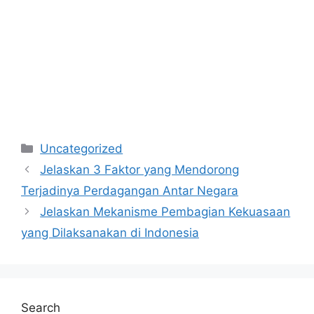
Categories
Uncategorized
Jelaskan 3 Faktor yang Mendorong
Terjadinya Perdagangan Antar Negara
Jelaskan Mekanisme Pembagian Kekuasaan
yang Dilaksanakan di Indonesia
Search