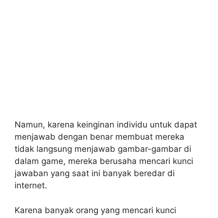
Namun, karena keinginan individu untuk dapat
menjawab dengan benar membuat mereka
tidak langsung menjawab gambar-gambar di
dalam game, mereka berusaha mencari kunci
jawaban yang saat ini banyak beredar di
internet.
Karena banyak orang yang mencari kunci