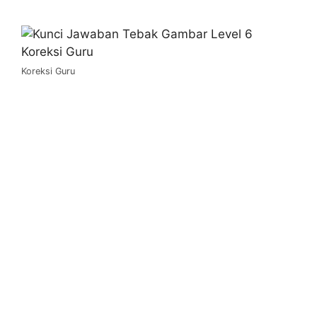
Koreksi Guru