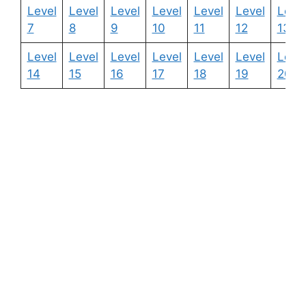
Level
Level
Level
Level
Level
Level
Leve
7
8
9
10
11
12
13
Level
Level
Level
Level
Level
Level
Leve
14
15
16
17
18
19
20