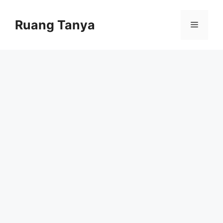
Skip
to
Ruang Tanya
Menu
content