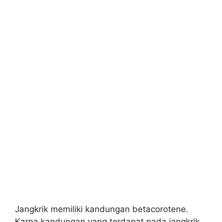
Jangkrik memiliki kandungan betacorotene.
Karna kandungan yang terdapat pada jangkrik,