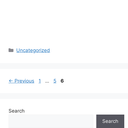
Categories
Uncategorized
Page
Page
Page
←
Previous
1
…
5
6
Search
Search